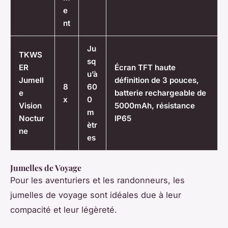
e
nt
Ju
TKWS
sq
ER
Écran TFT haute
u’à
Jumell
définition de 3 pouces,
8
60
e
batterie rechargeable de
x
0
Vision
5000mAh, résistance
m
Noctur
IP65
ètr
ne
es
Jumelles de Voyage
Pour les aventuriers et les randonneurs, les
jumelles de voyage sont idéales due à leur
compacité et leur légèreté.