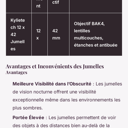
ctif
nt
Kyliete
Objectif BAK4,
ch 12 x
12
42
lentilles
42
x
mm
multicouches,
Jumell
étanches et antibuée
es
Avantages et Inconvénients des Jumelles
Avantages
Meilleure Visibilité dans l’Obscurité
: Les jumelles
de vision nocturne offrent une visibilité
exceptionnelle même dans les environnements les
plus sombres.
Portée Élevée
: Les jumelles permettent de voir
des objets à des distances bien au-delà de la