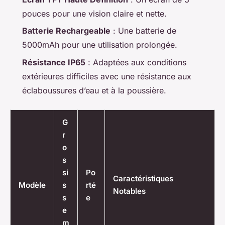
pouces pour une vision claire et nette.
Batterie Rechargeable
: Une batterie de
5000mAh pour une utilisation prolongée.
Résistance IP65
: Adaptées aux conditions
extérieures difficiles avec une résistance aux
éclaboussures d’eau et à la poussière.
G
r
o
s
si
Po
Caractéristiques
Modèle
s
rté
Notables
s
e
e
m