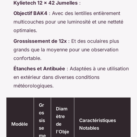
Kylietech 12 x 42 Jumelles
:
Objectif BAK4
: Avec des lentilles entièrement
multicouches pour une luminosité et une netteté
optimales.
Grossissement de 12x
: Et des oculaires plus
grands que la moyenne pour une observation
confortable.
Étanches et Antibuée
: Adaptées à une utilisation
en extérieur dans diverses conditions
météorologiques.
Gr
Diam
os
ètre
sis
Caractéristiques
Modèle
de
se
Notables
l'Obje
me